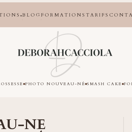
TIONS
BLOG
FORMATIONS
TARIFS
CONT
▾
Orléans
OSSESSE
PHOTO NOUVEAU-NÉ
SMASH CAKE
FO
AU-NE