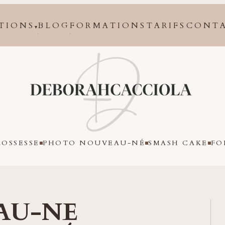
TIONS
BLOG
FORMATIONS
TARIFS
CONT
▾
Orléans
OSSESSE
PHOTO NOUVEAU-NÉ
SMASH CAKE
FO
AU-NE