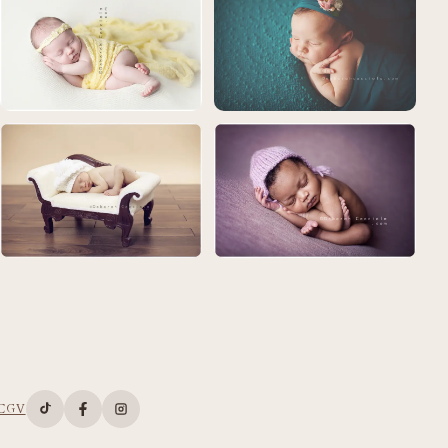
CGV
Compte TikTok de Deborah Cacciola
Page Facebook de Deborah Cacciola
Compte Instagram de Deborah Cacciola