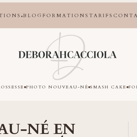
TIONS
BLOG
FORMATIONS
TARIFS
CONT
▾
Orléans
OSSESSE
PHOTO NOUVEAU-NÉ
SMASH CAKE
FO
AU-NÉ EN