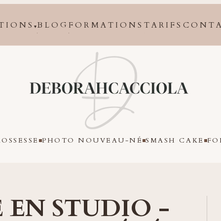
TIONS
BLOG
FORMATIONS
TARIFS
CONT
▾
Orléans
OSSESSE
PHOTO NOUVEAU-NÉ
SMASH CAKE
FO
 EN STUDIO -