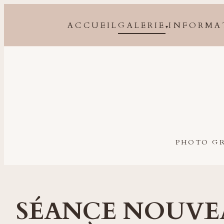
ACCUEIL
GALERIE
INFORMA
▾
Photographe grossesse, naissance, bébé et famille à 
PHOTO GR
SÉANCE NOUVEA