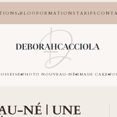
TIONS
BLOG
FORMATIONS
TARIFS
CONT
▾
Orléans
OSSESSE
PHOTO NOUVEAU-NÉ
SMASH CAKE
FO
U-NÉ | UNE