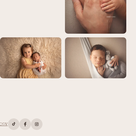
CGV
Compte TikTok de Deborah Cacciola
Page Facebook de Deborah Cacciola
Compte Instagram de Deborah Cacciola