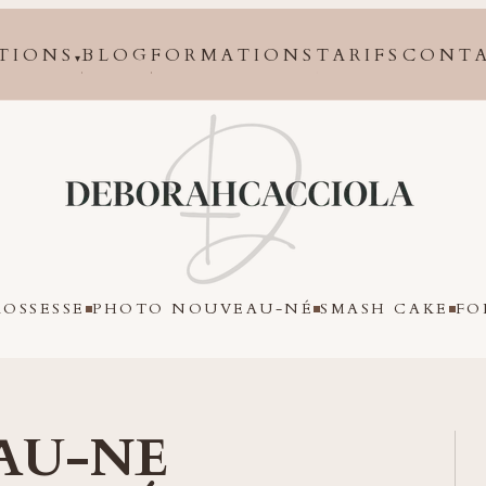
TIONS
BLOG
FORMATIONS
TARIFS
CONT
▾
Orléans
OSSESSE
PHOTO NOUVEAU-NÉ
SMASH CAKE
FO
AU-NE