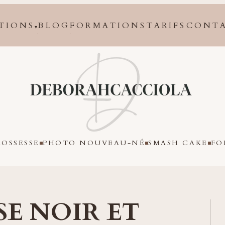
TIONS
BLOG
FORMATIONS
TARIFS
CONT
▾
Orléans
OSSESSE
PHOTO NOUVEAU-NÉ
SMASH CAKE
FO
SE NOIR ET