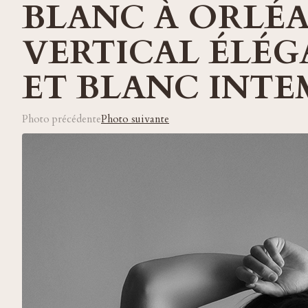
BLANC À ORLÉA
VERTICAL ÉLÉG
ET BLANC INT
Photo précédente
Photo suivante