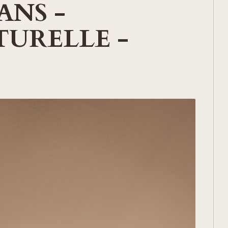
ANS -
URELLE -