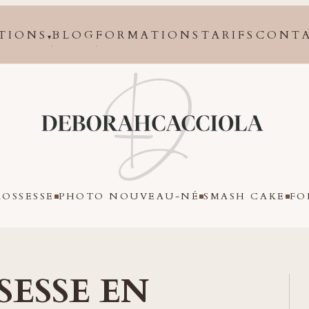
TIONS
BLOG
FORMATIONS
TARIFS
CONT
▾
Orléans
OSSESSE
PHOTO NOUVEAU-NÉ
SMASH CAKE
FO
SESSE EN