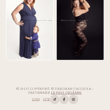
© 2013 | COPYRIGHT © DEBORAH CACCIOLA -
PARTENAIRE
LE PASS ORLÉANS
CGU
CGV
Compte TikTok de Deborah Ca
Page Facebook de Deborah
Compte Instagram d