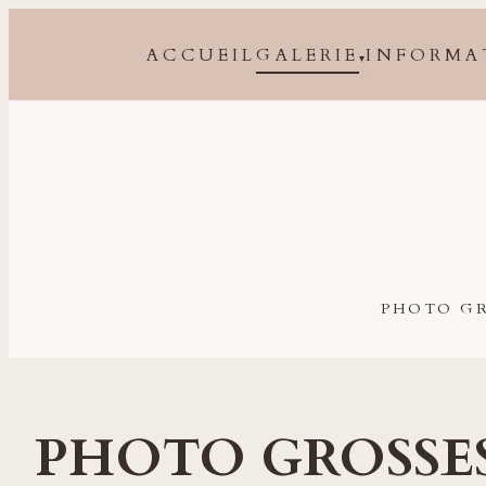
ACCUEIL
GALERIE
INFORMA
▾
Photographe grossesse, naissance, bébé et famille à 
PHOTO GR
PHOTO GROSSES