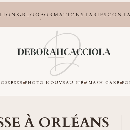
TIONS
BLOG
FORMATIONS
TARIFS
CONT
▾
Orléans
OSSESSE
PHOTO NOUVEAU-NÉ
SMASH CAKE
FO
SE À ORLÉANS