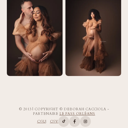
© 2013 | COPYRIGHT © DEBORAH CACCIOLA -
PARTENAIRE
LE PASS ORLÉANS
CGU
CGV
Compte TikTok de Deborah Ca
Page Facebook de Deborah
Compte Instagram d