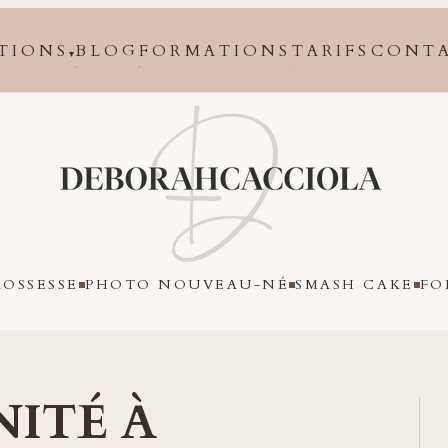
TIONS
BLOG
FORMATIONS
TARIFS
CONT
▾
Orléans
OSSESSE
PHOTO NOUVEAU-NÉ
SMASH CAKE
FO
ITÉ À