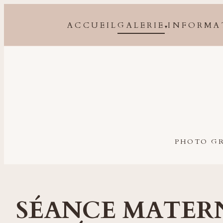
ACCUEIL
GALERIE
INFORMA
▾
Photographe grossesse, naissance, bébé et famille à 
PHOTO GR
SÉANCE MATERN