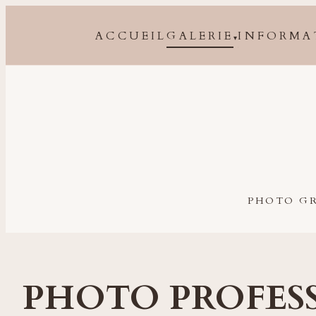
ACCUEIL
GALERIE
INFORMA
▾
Photographe grossesse, naissance, bébé et famille à 
PHOTO GR
PHOTO PROFES