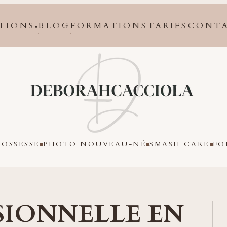
TIONS
BLOG
FORMATIONS
TARIFS
CONT
▾
Orléans
OSSESSE
PHOTO NOUVEAU-NÉ
SMASH CAKE
FO
SIONNELLE EN