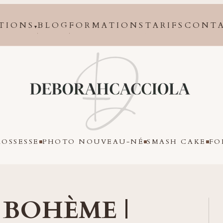
TIONS
BLOG
FORMATIONS
TARIFS
CONT
▾
Orléans
OSSESSE
PHOTO NOUVEAU-NÉ
SMASH CAKE
FO
 BOHÈME |