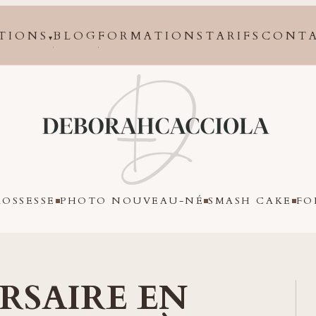
TIONS
BLOG
FORMATIONS
TARIFS
CONT
▾
Orléans
OSSESSE
PHOTO NOUVEAU-NÉ
SMASH CAKE
FO
RSAIRE EN