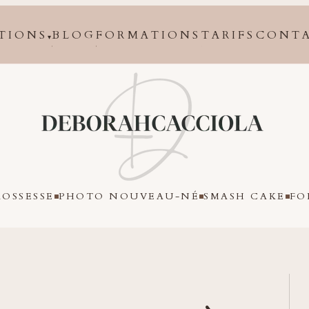
TIONS
BLOG
FORMATIONS
TARIFS
CONT
▾
Orléans
OSSESSE
PHOTO NOUVEAU-NÉ
SMASH CAKE
FO