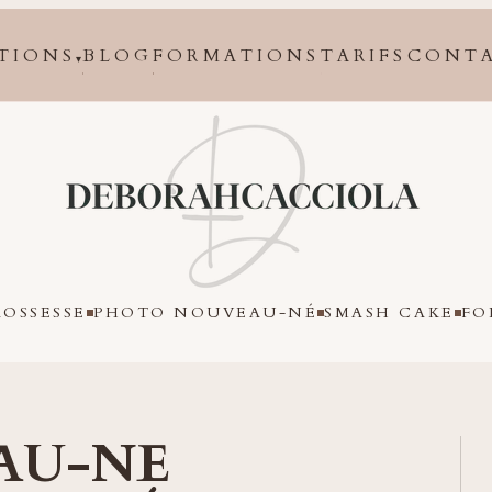
TIONS
BLOG
FORMATIONS
TARIFS
CONT
▾
Orléans
OSSESSE
PHOTO NOUVEAU-NÉ
SMASH CAKE
FO
AU-NE