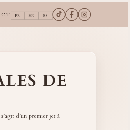
ACT
FR
EN
ES
COMPTE TIKTOK DE DEBORA
PAGE FACEBOOK DE DE
COMPTE INSTAGR
LES DE
 s’agit d’un premier jet à