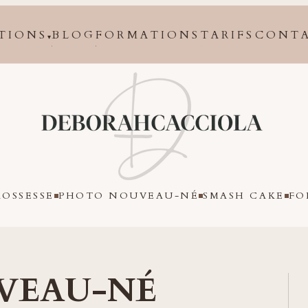
TIONS
BLOG
FORMATIONS
TARIFS
CONT
▾
Orléans
OSSESSE
PHOTO NOUVEAU-NÉ
SMASH CAKE
FO
VEAU-NÉ