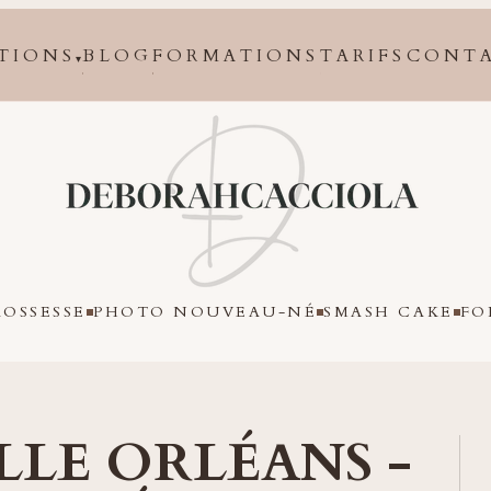
TIONS
BLOG
FORMATIONS
TARIFS
CONT
▾
Orléans
OSSESSE
PHOTO NOUVEAU-NÉ
SMASH CAKE
FO
LLE ORLÉANS -