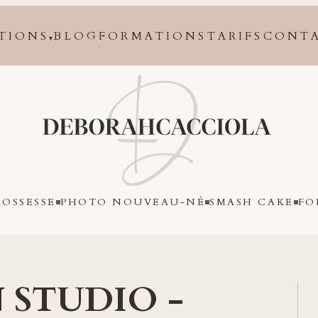
TIONS
BLOG
FORMATIONS
TARIFS
CONT
▾
Orléans
OSSESSE
PHOTO NOUVEAU-NÉ
SMASH CAKE
FO
 STUDIO -