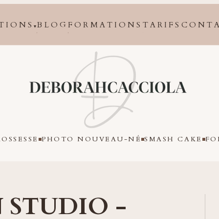
TIONS
BLOG
FORMATIONS
TARIFS
CONT
▾
Orléans
OSSESSE
PHOTO NOUVEAU-NÉ
SMASH CAKE
FO
 STUDIO -