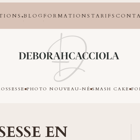
TIONS
BLOG
FORMATIONS
TARIFS
CONT
▾
Orléans
OSSESSE
PHOTO NOUVEAU-NÉ
SMASH CAKE
FO
SESSE EN